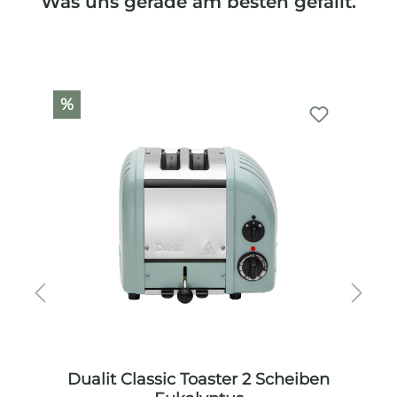
Was uns gerade am besten gefällt.
Produktgalerie überspringen
%
%
arz
Dualit Classic Toaster 2 Scheiben