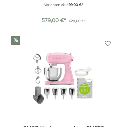
Varianten ab
499,00 €*
579,00 €*
628,00 €*
%