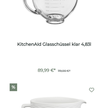
KitchenAId Glasschüssel klar 4,83l
89,99 €*
119,00 €*
%