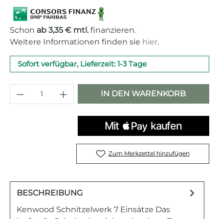
Schon
ab 3,35 € mtl.
finanzieren.
Weitere Informationen finden sie
hier
.
Sofort verfügbar, Lieferzeit: 1-3 Tage
Produkt Anzahl: Gib den gewünschten 
IN DEN WARENKORB
Zum Merkzettel hinzufügen
BESCHREIBUNG
Kenwood Schnitzelwerk 7 Einsätze Das