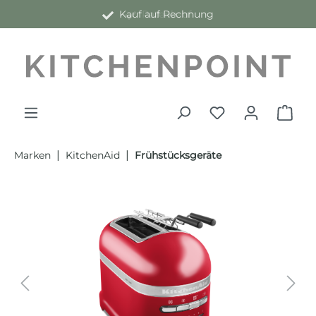
Kauf auf Rechnung
alt springen
|
|
Marken
KitchenAid
Frühstücksgeräte
Bildergalerie überspringen