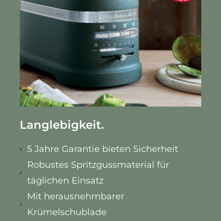
Langlebigkeit.
5 Jahre Garantie bieten Sicherheit
Robustes Spritzgussmaterial für
täglichen Einsatz
Mit herausnehmbarer
Krümelschublade