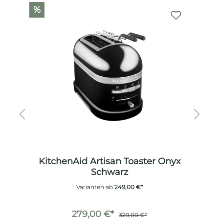
Produktgalerie überspringen
%
er
KitchenAid Artisan Toaster Onyx
K
Schwarz
Te
Varianten ab
249,00 €*
279,00 €*
329,00 €*