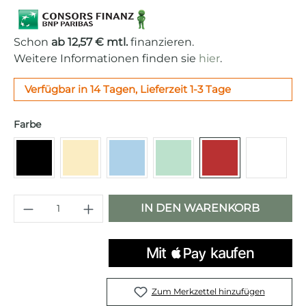
Schon
ab 12,57 € mtl.
finanzieren.
Weitere Informationen finden sie
hier
.
Verfügbar in 14 Tagen, Lieferzeit 1-3 Tage
auswählen
Farbe
Schwarz
Creme
Pastellblau
Pastellgrün
Rot
Weiß
Produkt Anzahl: Gib den gewünschten 
IN DEN WARENKORB
Zum Merkzettel hinzufügen