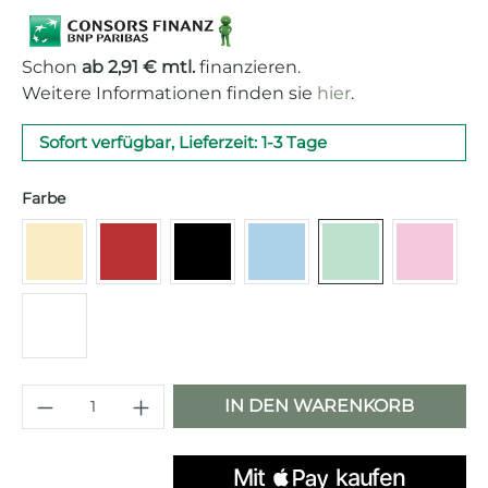
Schon
ab 2,91 € mtl.
finanzieren.
Weitere Informationen finden sie
hier
.
Sofort verfügbar, Lieferzeit: 1-3 Tage
auswählen
Farbe
Creme
Rot
Schwarz
Pastellblau
Pastellgrün
Cadilla
Weiß
Produkt Anzahl: Gib den gewünschten 
IN DEN WARENKORB