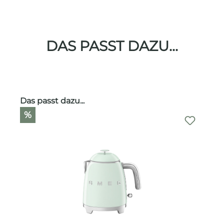
DAS PASST DAZU...
Produktgalerie überspringen
Das passt dazu...
%