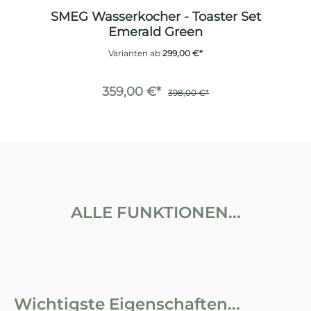
et
SMEG Wasserkocher - Toaster Set
S
neo
Emerald Green
Varianten ab
299,00 €*
359,00 €*
398,00 €*
ALLE FUNKTIONEN...
Wichtigste Eigenschaften...