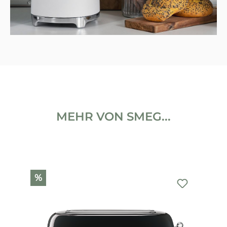
MEHR VON SMEG...
Produktgalerie überspringen
%