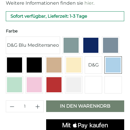
Weitere Informationen finden sie
hier
.
Sofort verfügbar, Lieferzeit: 1-3 Tage
auswählen
Farbe
D&G Blu Mediterraneo
Emerald Green
Navy Blue
Storm B
D&G
Schwarz
Mattschwarz
Champagner matt
Creme
Pastell
Pastellgrün
Cadillac Pink
Rot
Chrom
weiß
Mattwe
Produkt Anzahl: Gib den gewünschten 
IN DEN WARENKORB