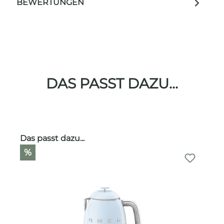
BEWERTUNGEN
DAS PASST DAZU...
Produktgalerie überspringen
Das passt dazu...
%