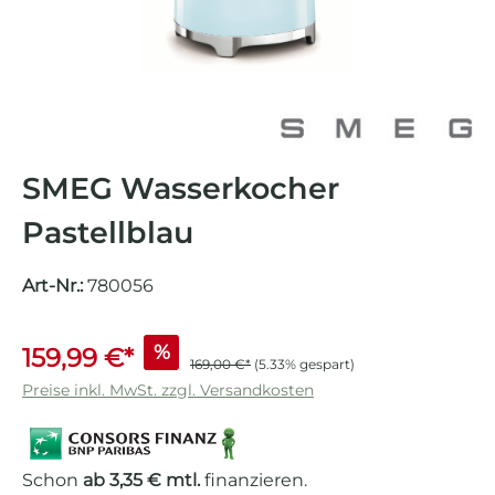
SMEG Wasserkocher
Pastellblau
Art-Nr.:
780056
%
159,99 €*
169,00 €*
(5.33% gespart)
Preise inkl. MwSt. zzgl. Versandkosten
Schon
ab 3,35 € mtl.
finanzieren.