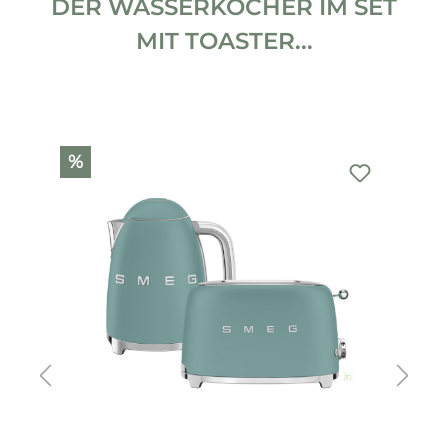
DER WASSERKOCHER IM SET
MIT TOASTER...
Produktgalerie überspringen
%
%