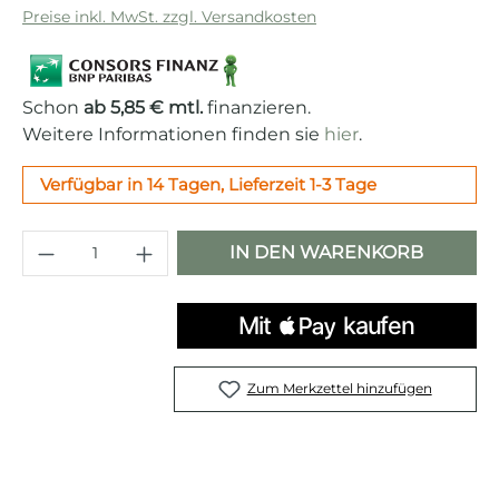
Preise inkl. MwSt. zzgl. Versandkosten
Schon
ab 5,85 € mtl.
finanzieren.
Weitere Informationen finden sie
hier
.
Verfügbar in 14 Tagen, Lieferzeit 1-3 Tage
Produkt Anzahl: Gib den gewünschten 
IN DEN WARENKORB
Zum Merkzettel hinzufügen