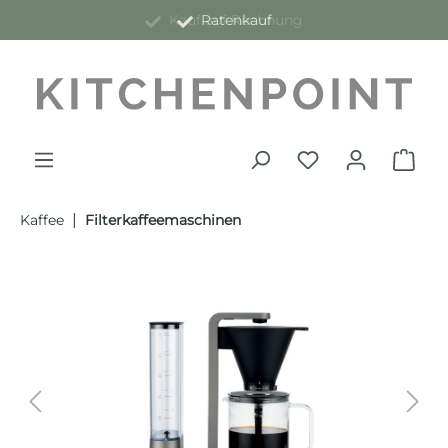
Kauf auf Rechnung
Ratenkauf
alt springen
|
Kaffee
Filterkaffeemaschinen
Bildergalerie überspringen