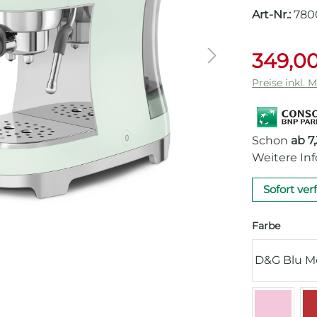
Art-Nr.:
780
349,00
Preise inkl. 
Schon
ab 7
Weitere In
Sofort ver
auswäh
Farbe
D&G Blu M
Cadillac