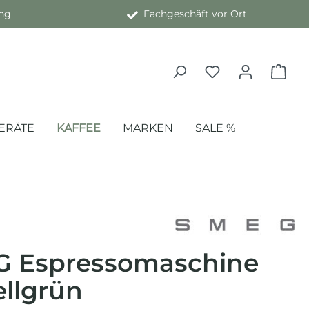
ng
Fachgeschäft vor Ort
ERÄTE
KAFFEE
MARKEN
SALE %
 Espressomaschine
ellgrün