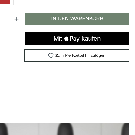
 Anzahl: Gib den gewünschten Wert e
IN DEN WARENKORB
Zum Merkzettel hinzufügen