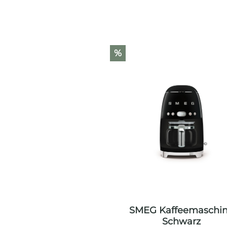
Produktgalerie überspringen
%
SMEG Kaffeemaschi
Schwarz