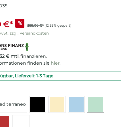
035
 €*
%
399,00 €*
(12.53% gespart)
MwSt. zzgl. Versandkosten
,32 € mtl.
finanzieren.
formationen finden sie
hier
.
fügbar, Lieferzeit: 1-3 Tage
len
editerraneo
Schwarz
Creme
Pastellblau
Pastellgrün
 Pink
Rot
Weiß