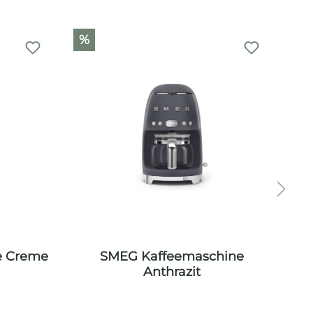
%
%
e Creme
SMEG Kaffeemaschine
SM
Anthrazit