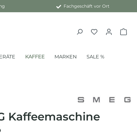
ng
Fachgeschäft vor Ort
ERÄTE
KAFFEE
MARKEN
SALE %
 Kaffeemaschine
ß