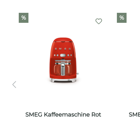
Produktgalerie überspringen
%
%
iß
SMEG Kaffeemaschine Rot
SME