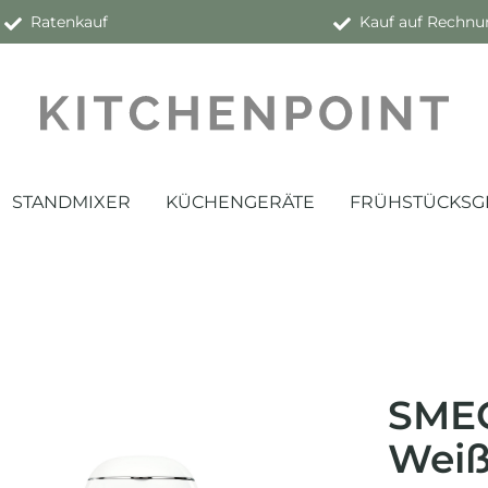
Ratenkauf
Kauf auf Rechnu
STANDMIXER
KÜCHENGERÄTE
FRÜHSTÜCKSG
SMEG
Wei