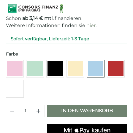
Schon
ab 3,14 € mtl.
finanzieren.
Weitere Informationen finden sie
hier
.
Sofort verfügbar, Lieferzeit: 1-3 Tage
auswählen
Farbe
Cadillac Pink
Pastellgrün
Schwarz
Creme
Pastellblau
Rot
Weiß
Produkt Anzahl: Gib den gewünschten 
IN DEN WARENKORB