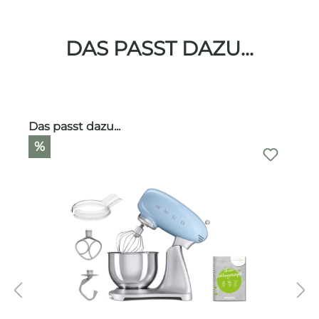
DAS PASST DAZU...
Produktgalerie überspringen
Das passt dazu...
%