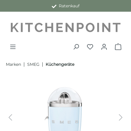
Ratenkauf
alt springen
|
|
Marken
SMEG
Küchengeräte
Bildergalerie überspringen