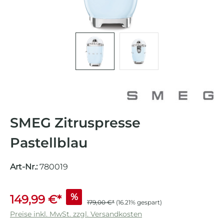
SMEG Zitruspresse
Pastellblau
Art-Nr.:
780019
%
149,99 €*
179,00 €*
(16.21% gespart)
Preise inkl. MwSt. zzgl. Versandkosten