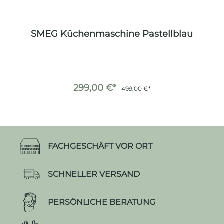
SMEG Küchenmaschine Pastellblau
S
299,00 €*
499,00 €*
FACHGESCHÄFT VOR ORT
SCHNELLER VERSAND
PERSÖNLICHE BERATUNG