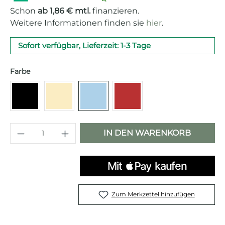
Schon
ab 1,86 € mtl.
finanzieren.
Weitere Informationen finden sie
hier
.
Sofort verfügbar, Lieferzeit: 1-3 Tage
auswählen
Farbe
Schwarz
Creme
Pastellblau
Rot
Produkt Anzahl: Gib den gewünschten 
IN DEN WARENKORB
Zum Merkzettel hinzufügen