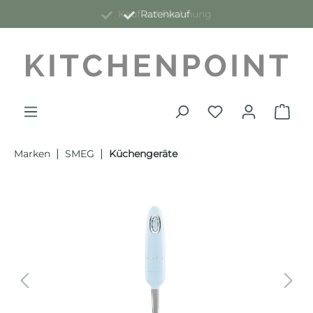
Kauf auf Rechnung
Ratenkauf
alt springen
|
|
Marken
SMEG
Küchengeräte
Bildergalerie überspringen